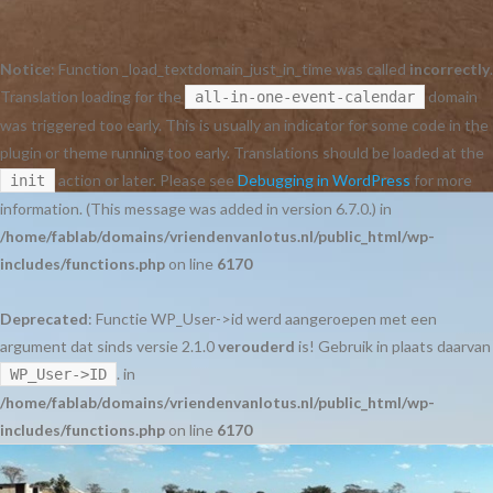
Notice
: Function _load_textdomain_just_in_time was called
incorrectly
.
Translation loading for the
domain
all-in-one-event-calendar
was triggered too early. This is usually an indicator for some code in the
plugin or theme running too early. Translations should be loaded at the
action or later. Please see
Debugging in WordPress
for more
init
information. (This message was added in version 6.7.0.) in
/home/fablab/domains/vriendenvanlotus.nl/public_html/wp-
includes/functions.php
on line
6170
Deprecated
: Functie WP_User->id werd aangeroepen met een
argument dat sinds versie 2.1.0
verouderd
is! Gebruik in plaats daarvan
. in
WP_User->ID
/home/fablab/domains/vriendenvanlotus.nl/public_html/wp-
includes/functions.php
on line
6170
Ga
naar