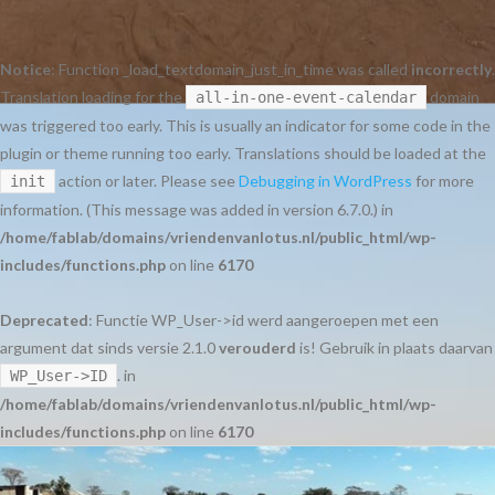
Notice
: Function _load_textdomain_just_in_time was called
incorrectly
.
Translation loading for the
domain
all-in-one-event-calendar
was triggered too early. This is usually an indicator for some code in the
plugin or theme running too early. Translations should be loaded at the
action or later. Please see
Debugging in WordPress
for more
init
information. (This message was added in version 6.7.0.) in
/home/fablab/domains/vriendenvanlotus.nl/public_html/wp-
includes/functions.php
on line
6170
Deprecated
: Functie WP_User->id werd aangeroepen met een
argument dat sinds versie 2.1.0
verouderd
is! Gebruik in plaats daarvan
. in
WP_User->ID
/home/fablab/domains/vriendenvanlotus.nl/public_html/wp-
includes/functions.php
on line
6170
Ga
naar